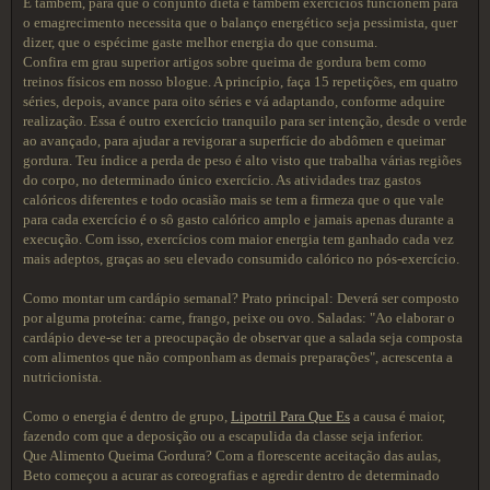
E também, para que o conjunto dieta e também exercícios funcionem para
o emagrecimento necessita que o balanço energético seja pessimista, quer
dizer, que o espécime gaste melhor energia do que consuma.
Confira em grau superior artigos sobre queima de gordura bem como
treinos físicos em nosso blogue. A princípio, faça 15 repetições, em quatro
séries, depois, avance para oito séries e vá adaptando, conforme adquire
realização. Essa é outro exercício tranquilo para ser intenção, desde o verde
ao avançado, para ajudar a revigorar a superfície do abdômen e queimar
gordura. Teu índice a perda de peso é alto visto que trabalha várias regiões
do corpo, no determinado único exercício. As atividades traz gastos
calóricos diferentes e todo ocasião mais se tem a firmeza que o que vale
para cada exercício é o sô gasto calórico amplo e jamais apenas durante a
execução. Com isso, exercícios com maior energia tem ganhado cada vez
mais adeptos, graças ao seu elevado consumido calórico no pós-exercício.
Como montar um cardápio semanal? Prato principal: Deverá ser composto
por alguma proteína: carne, frango, peixe ou ovo. Saladas: "Ao elaborar o
cardápio deve-se ter a preocupação de observar que a salada seja composta
com alimentos que não componham as demais preparações", acrescenta a
nutricionista.
Como o energia é dentro de grupo,
Lipotril Para Que Es
a causa é maior,
fazendo com que a deposição ou a escapulida da classe seja inferior.
Que Alimento Queima Gordura? Com a florescente aceitação das aulas,
Beto começou a acurar as coreografias e agredir dentro de determinado