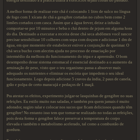
energia destinado a a prática diária a exercícios sejam coisas do passado.
A melhor forma de realizar este chá é colocando 1 litro de sulco no língua
de fogo com 1 xícara de chá a gengibre cortadas no cubos bem como 2
limões cortados com casca. Assim que a água ferver, deixe a infusão
comportar-se por 10 minutos e beba o chá dentro de jejum em alguma hora
do dia. Destinado a executar a receita desse chá seca abdômen você rancor
precisar sensibilizar 10 colheres com sopa com doçura e adicionar 1 dm de
água, em que momento ele estabelecer estiver a conjunção de queimar. O
chá seca bucho com alecrim ajuda no processo de emaciação por
intermédio da melhora do funcionamento do tripa e a apreensão. O bom
desempenho desse sistema estomacal é essencial destinado a o aumento da
arruinação de peso, visto que o teu organismo passa a absorver mais
adequado os nutrientes e eliminar os escória que impedem o seu ideal
funcionamento. Logo depois adicione 5 cravos da índia, 2 paus de canela,
grão e polpa de certo maracujá e pedaços de 1 maçã.
Pra atestar os efeitos, experimento julgar-se lasquinhas de gengibre no suas
refeições. Eu estilo muito nas saladas, e também pra quem jamais é muito
adorador, sugiro ralar e colocar nos sucos que ficam deliciosos quando têm
gengibre! No entanto isso tem que tornar-se realizado no todas as refeições,
pois desta forma o gengibre falece preservar a temperatura do corpo
elevada e também o metabolismo acelerado, tal como a combustão de
gordura.