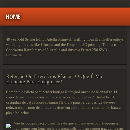
HOME
49 year-old Senior Editor Adella Shimwell, hailing from Drumheller enjoys
watching movies like Princess and the Pony and 3D printing. Took a trip to
Gondwana Rainforests of Australia and drives a Ferrari 250 SWB
Berlinetta.
Refeição Ou Exercícios Físicos, O Que É Mais
Eficiente Para Emagrecer?
Cardápio da dieta para perder barriga.RefeiçãoLanche da ManhãDia 11
copo de suco verde com couve, abacaxi e gengibreDia 21 frutaDia 310
castanhas de caju3 more columns Na dieta para perder barriga deve-se
reduzir o consumo de alimentos ricos em carboidratos, como arroz, batata,
pão e bolachas.
Não há comprovação científica de que alimentar-se com frequencia
bem como sem fome acelera o metabolismo nem sequer traz vantagens