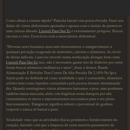
Como afinar a cintura rápido? Prancha lateral com perna elevada. Fazer uso
diário de cintas abdominais apertadas e apenas com o intuito de promover
uma cintura afinada,
Lipotril Para Que Es
é extremamente perigoso. Riscos
em usar a cinta. Exercícios com a musculatura abdominal.
"Diversas seres humanos associam erroneamente o emagrecimento a
qualquer privação exagerada de nutrientes, calorias e alimentos. Ao invés
de dietas radicais, é preciso investir numa reeducação alongar, bem como
Lipotril Para Que Es
isso, não é necessário gastar rios de dinheiro por outra
forma buscar alimentos endêmicos e raros", disse o doutor. Bando
Alimentação E Bebidas Tem Centro De Alta Pressão De 2,16% No Ipca
Jejum pode ser definida tal como totalidade o que é consumido, alimentos
sólidos bem como líquidos consumidos pela pessoa durante determinado
dia. Quando restringimos vários alimentos baixamos a peso, mas perdemos
também massa muscular, além com fragilizar nossa franquia por não
consumirmos os micro e macronutrientes necessários para o teu pleno
funcionamento. Emagrecer significa reduzir o percentual de gordura
corporal e nunca só baixar a peso.
Totalidade visto que as atividades físicas permitem o fortalecimento do
coração, fazendo com que a fraqueza de outra maneira passamento de