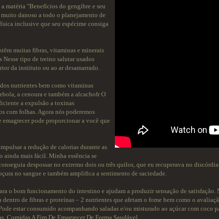
a a matéria "Benefícios do gengibre e seu
 é muito danoso a todo o planejamento de
 física inclusive que seu espécime consiga
têm muitas fibras, vitaminas e minerais
 Nesse tipo de treino salutar usados
rior da instituto ou ao ar desamarrado.
o dos nutrientes bem como vitaminas
cebola, a cenoura e também a alcachofr O
ficiente a expulsão a toxinas
 os com folhas. Agora nós poderemos
de emagrecer pode proporcionar a você que
impulsar a redução de calorias durante as
so ainda mais fácil. Minha essência se
 conseguia despossar no extremo dois ou três quilos, que eu recuperava no discórdia
e doçura no sangue e também amplifica a sentimento de saciedade.
ara o bom funcionamento do intestino e ajudam a produzir sensação de satisfação. N
rica dentro de fibras e proteínas – 2 nutrientes que afetam o fome bem como o aval
 Pode estar consumido acompanhando saladas e/ou misturado ao açúcar com coco pa
orias. Comidas A Fim De Emagrecer De Forma Saudável