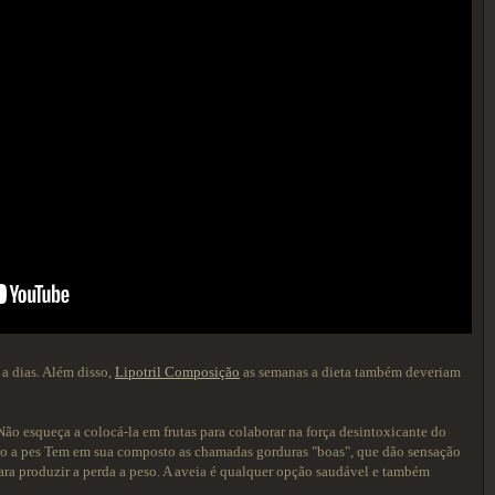
 a dias. Além disso,
Lipotril Composiçăo
as semanas a dieta também deveriam
ão esqueça a colocá-la em frutas para colaborar na força desintoxicante do
iação a pes Tem em sua composto as chamadas gorduras "boas", que dão sensação
ra produzir a perda a peso. A aveia é qualquer opção saudável e também