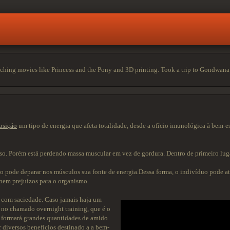
ching movies like Princess and the Pony and 3D printing. Took a trip to Gondwana R
osiçăo
um tipo de energia que afeta totalidade, desde a ofício imunológica à bem-
so. Porém está perdendo massa muscular em vez de gordura. Dentro de primeiro lug
pode deparar nos músculos sua fonte de energia.Dessa forma, o indivíduo pode até
 nem prejuízos para o organismo.
o com saciedade. Caso jamais haja um
 no chamado overnight training, que é o
la formará grandes quantidades de amido
diversos benefícios destinado a a bem-