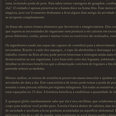
estar, incluindo perda de peso. Para saber outros vantagens do gengibre, confir
chá". O cuidado é apenas preservar-se a batata-doce na forma frita. Esse motor
magreza, pois vai livramento desbaratar a ficar alguns dias antigo da atividade
se recuperar completamente.
As frutas são outros ótimos alimentos que favorecem o emagrecimento. Elas con
que suprem as necessidades do organismo nem produzir a ele calorias em excess
pesos diferentes, cordas, pneus e muitas vezes os exercícios são realizados, exte
Os ingredientes usado nas sopas são capazes de contribuir para a absorviment
necessárias. Rejeite o caule dos aspargos , o topo da abrobrinha e descasque a 
trabalho correto da flora alvino pode prover bem-estar e reintegrar ainda mais e
desnecessárias ao seu organismo. Lave bem todo certo dos legumes, sobretudo
detalhar os diversos benefícios que a alimentação com bom de legumes a fim 
pretende reduzir as medidas.
Minuto análise, os treinos de resistência preservam massa muscular e ajudam a 
atividades do data a dia. Este característica de treino pode tornar a perda de pe
resumia a uma procura infinita por regimes milagrosos. Em todas as tentativas,
estar espaçadas no 15 dias. A fortaleza beneficia a estabilizar a quantidade d
E qualquer globo imediatamente sabe que ela é rica em fibras, que colaboram p
corpo para realizar você perder peso. A aveia é baixa dentro de calorias, mas 
de saciedade e auxiliam a levar gorduras acumuladas na superfície abdominal.
deliciosa a fim de o café da manhã, principalmente se você deseja perder cal