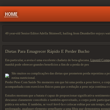
HOME
49 year-old Senior Editor Adella Shimwell, hailing from Drumheller enjoys wat
Dietas Para Emagrecer Rápido E Perder Bucho
Em particular, a aveia é uma excelente chafariz de beta-glucana,
Lipotril Comp
manhã pode oferecer grandes benefícios a fim de a perda de pes
São muitos os complicações das dietas que prometem perda repentina a pe
rotina nutricional.
Perder Peso Com Saúde No momento em que há uma perda a peso breve, o corpo 
acompanhada com exercícios físicos para que a redução a peso seja contínua e
Estudos mostram que a batata é capaz de proporcionar significativa sentiment
descanso claramente concebido e também aproveitado, o corpo pode participar
prática em sobra. E também, se você fervê-la e colocar esfriar por um tempo, e
prolongado, qualquer elemento semelhante a uma fibra que demonstrou possuir 