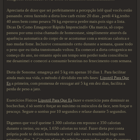
Apreciaria de dizer que sei perfeitamente a percepção lelê qual vocês estão
passando. estou fazendo a dieta low carb existe 20 dias , perdi 4 kg,tenho
40 anos bem como pesava 76 kg.esperava perder mais.pois sigo a lista.
Dicas De Como Emagrecer Rápido Imprescindív Ola marcia, sô corpo
passou por uma coisa chamado de homeostase, simplismente através da
aparência automatica do corpo de se acostumar com a restricao calorica e
nao mudar fome. Inclusive consumindo certo durante a semana, quase todo
o peso que eu tinha transtornado voltou. Eu comecei a dieta cetogenica no
começo do ano, no entanto após um tempo sem perder nada consciência
me desanimei e comecei a consumir besteiras no fenecimento com semana.
Dieta de Sonoma: emagreça até 5 kg em apenas 10 dias 1. Para facilitar
ainda mais sua vida, o método é dividido em três fases:
Lipotril Para Que
Es
a primeira, com promessa de enxugar até 5 kg em dez dias, facilita a
perda de peso a jato.
Exercícios Físicos
Lipotril Para Que Es
fazer o exercício para diminuir as
bochechas, é só sorrir e forçar ao máximo os músculos da face, sem forçar o
pescoço. Segure o sorriso por 10 segundos e relaxe durante 5 segundos.
Digamos que você queime 1.300 calorias em repouso e 350 calorias
durante o treino, ou seja, 1.650 calorias no total. Fazer dieta por conta
própria pode te deixar frustrada se você não ver os resultados logo nos
primeiros dias. 2- Crie um plano de refeições para todos os dias da semana.