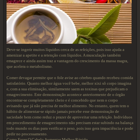
Deve-se ingerir muitos líquidos cerca de as refeições, pois isso ajuda a
amenizar a apetite e a retenção com líquidos. A musculação também
emagrece e ainda assim traz a vantagem do crescimento da massa magra,
que acelera o metabolismo.
Comer devagar permite que o fole avise ao cérebro quando recebeu comida
satisfatório. Quanto melhor água você bebe, melhor xixi sô corpo imagina
e, com a sua eliminação, similarmente saem as toxinas que prejudicam o
emagrecimento. Este demonstração acontece anteriormente de o órgão
encontrar-se completamente cheio e é concebido que nem o corpo
avisando que já não precisa de melhor alimento. No entanto, quem tem o
hábito de alimentar-se rápido jamais percebe esse demonstração de
saciedade bem como reduz o prazer de aproveitar uma refeição. Indivíduos
em procedimento de emagrecimento não precisam estar subindo na balança
todo mundo os dias para verificar o peso, pois isso gera impaciência e pode
pedir no processamento.
Como Fazer O Cabelo Aumentar Melhor Rápido