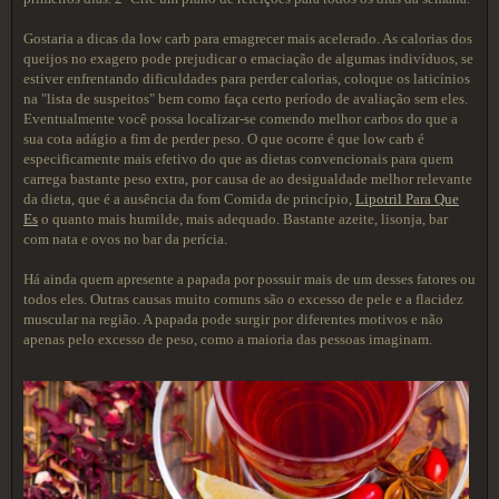
Gostaria a dicas da low carb para emagrecer mais acelerado. As calorias dos
queijos no exagero pode prejudicar o emaciação de algumas indivíduos, se
estiver enfrentando dificuldades para perder calorias, coloque os laticínios
na "lista de suspeitos" bem como faça certo período de avaliação sem eles.
Eventualmente você possa localizar-se comendo melhor carbos do que a
sua cota adágio a fim de perder peso. O que ocorre é que low carb é
especificamente mais efetivo do que as dietas convencionais para quem
carrega bastante peso extra, por causa de ao desigualdade melhor relevante
da dieta, que é a ausência da fom Comida de princípio,
Lipotril Para Que
Es
o quanto mais humilde, mais adequado. Bastante azeite, lisonja, bar
com nata e ovos no bar da perícia.
Há ainda quem apresente a papada por possuir mais de um desses fatores ou
todos eles. Outras causas muito comuns são o excesso de pele e a flacidez
muscular na região. A papada pode surgir por diferentes motivos e não
apenas pelo excesso de peso, como a maioria das pessoas imaginam.