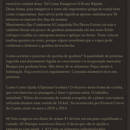
exercício cuidará disso. Tal Como Emagrecer O Rosto Rápido
Dessa forma, para emagrecer o rosto são importantes purga-de-carijó bem
como compromisso. Isso talvez pode significar apenas caminhar por 30
minutos na maioria dos dias da semana.
Mantimento Que Combatem A Compulsão Por Doces O rosto irá suar e
também liberar um pouco de gordura armazenada em seu rosto.Então
coloque a toalha no carraspana morna e aplique no frente. Tente colocar
toalhas quentes no rosto, porque alguns acreditam que o vapor pode
colaborar a diminuir a gordura da bochecha.
Como acelerar o processo de queima de gordura? A quantidade de proteína
ingerida está diretamente ligada ao crescimento e à recuperação muscular.
Busque por gorduras boas. Não deixe de se alimentar. Fique atento à
hidratação. Faça exercícios regularmente. Consuma alimentos ricos em
proteína.
Como Correr Ajuda A Queimar Gordura? O objetivo deste forma de corrida,
que tem barreiras no passagem, é fazer o ginasta saltar. O trabalho,
intitulado "Efeito da economia de corrida a respeito de a plano com torneio
utilizada durante uma corrida de 10 km", foi acontecido por Everton Crivoi
do Carmo, entre os anos a 2010 a 2014.
#6 Sem exageros aos finais de seman #1 Invista em um prato equilibrado e
variado. #5 Pratique exercícios físicos. 6 dicas que vão te ajudar a
emagrecer com saúde: 1. #2 Corte os alimentos industrializados.