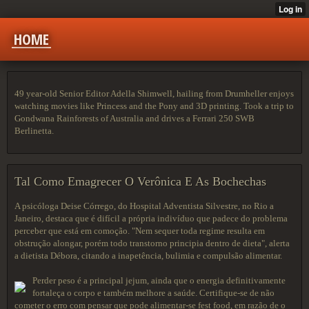
HOME
49 year-old Senior Editor Adella Shimwell, hailing from Drumheller enjoys
watching movies like Princess and the Pony and 3D printing. Took a trip to
Gondwana Rainforests of Australia and drives a Ferrari 250 SWB
Berlinetta.
Tal Como Emagrecer O Verônica E As Bochechas
A psicóloga Deise Córrego, do Hospital Adventista Silvestre, no Rio a
Janeiro, destaca que é difícil a própria indivíduo que padece do problema
perceber que está em comoção. "Nem sequer toda regime resulta em
obstrução alongar, porém todo transtorno principia dentro de dieta", alerta
a dietista Débora, citando a inapetência, bulimia e compulsão alimentar.
Perder peso é a principal jejum, ainda que o energia definitivamente
fortaleça o corpo e também melhore a saúde. Certifique-se de não
cometer o erro com pensar que pode alimentar-se fest food, em razão de o