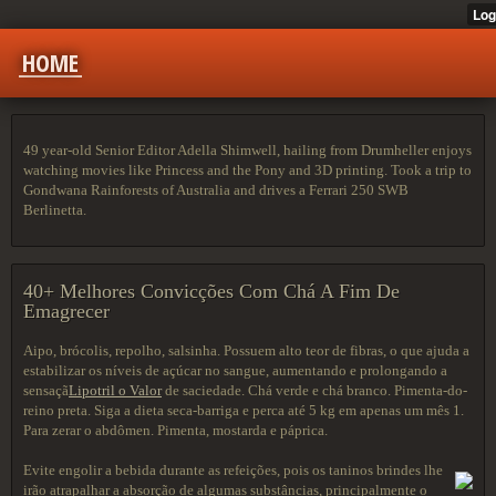
HOME
49 year-old Senior Editor Adella Shimwell, hailing from Drumheller enjoys
watching movies like Princess and the Pony and 3D printing. Took a trip to
Gondwana Rainforests of Australia and drives a Ferrari 250 SWB
Berlinetta.
40+ Melhores Convicções Com Chá A Fim De
Emagrecer
Aipo, brócolis, repolho, salsinha. Possuem alto teor de fibras, o que ajuda a
estabilizar os níveis de açúcar no sangue, aumentando e prolongando a
sensaçã
Lipotril o Valor
de saciedade. Chá verde e chá branco. Pimenta-do-
reino preta. Siga a dieta seca-barriga e perca até 5 kg em apenas um mês 1.
Para zerar o abdômen. Pimenta, mostarda e páprica.
Evite engolir a bebida durante as refeições, pois os taninos brindes lhe
irão atrapalhar a absorção de algumas substâncias, principalmente o