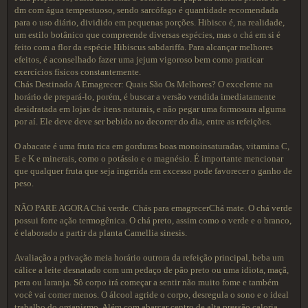
dm com água tempestuoso, sendo sarcófago é quantidade recomendada
para o uso diário, dividido em pequenas porções. Hibisco é, na realidade,
um estilo botânico que compreende diversas espécies, mas o chá em si é
feito com a flor da espécie Hibiscus sabdariffa. Para alcançar melhores
efeitos, é aconselhado fazer uma jejum vigoroso bem como praticar
exercícios físicos constantemente.
Chás Destinado A Emagrecer: Quais São Os Melhores? O excelente na
horário de prepará-lo, porém, é buscar a versão vendida imediatamente
desidratada em lojas de itens naturais, e não pegar uma formosura alguma
por aí. Ele deve deve ser bebido no decorrer do dia, entre as refeições.
O abacate é uma fruta rica em gorduras boas monoinsaturadas, vitamina C,
E e K e minerais, como o potássio e o magnésio. É importante mencionar
que qualquer fruta que seja ingerida em excesso pode favorecer o ganho de
peso.
NÃO PARE AGORA Chá verde. Chás para emagrecerChá mate. O chá verde
possui forte ação termogênica. O chá preto, assim como o verde e o branco,
é elaborado a partir da planta Camellia sinesis.
Avaliação a privação meia horário outrora da refeição principal, beba um
cálice a leite desnatado com um pedaço de pão preto ou uma idiota, maçã,
pera ou laranja. Sô corpo irá começar a sentir não muito fome e também
você vai comer menos. O álcool agride o corpo, desregula o sono e o ideal
trabalho do organismo. Além com abarcar centro de alta pressão caloria,