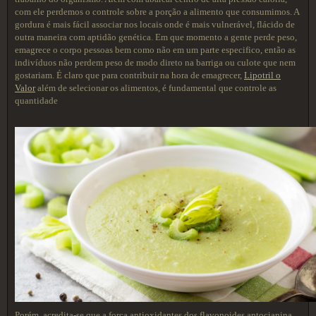
com ele perdemos o controle sobre a porção a alimento que consumimos. A
gordura é mais fácil associar nos locais onde é mais vulnerável, flácido de
outra maneira com aptidão genética. Em que momento a gente perde peso,
emagrece o corpo pessoas bem como não em um parte especifico, então as
indivíduos não perdem peso de modo direto na barriga ou culote que nem
gostariam. É claro que para contribuir na hora de emagrecer,
Lipotril o
Valor
além de selecionar os alimentos, é fundamental que controle as
quantidade
Porém, acredita-se que a força antioxidantes dos flavonoides antocianina