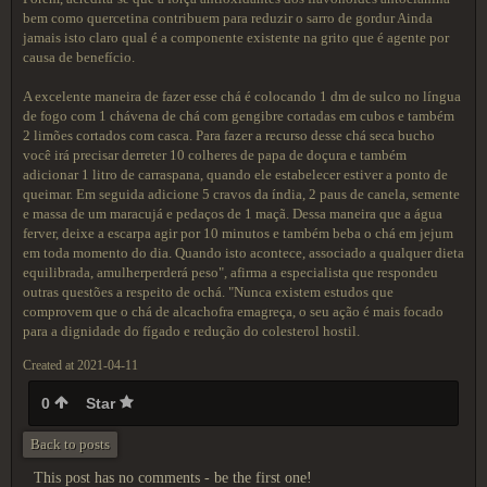
bem como quercetina contribuem para reduzir o sarro de gordur Ainda
jamais isto claro qual é a componente existente na grito que é agente por
causa de benefício.
A excelente maneira de fazer esse chá é colocando 1 dm de sulco no língua
de fogo com 1 chávena de chá com gengibre cortadas em cubos e também
2 limões cortados com casca. Para fazer a recurso desse chá seca bucho
você irá precisar derreter 10 colheres de papa de doçura e também
adicionar 1 litro de carraspana, quando ele estabelecer estiver a ponto de
queimar. Em seguida adicione 5 cravos da índia, 2 paus de canela, semente
e massa de um maracujá e pedaços de 1 maçã. Dessa maneira que a água
ferver, deixe a escarpa agir por 10 minutos e também beba o chá em jejum
em toda momento do dia. Quando isto acontece, associado a qualquer dieta
equilibrada, amulherperderá peso", afirma a especialista que respondeu
outras questões a respeito de ochá. "Nunca existem estudos que
comprovem que o chá de alcachofra emagreça, o seu ação é mais focado
para a dignidade do fígado e redução do colesterol hostil.
Created at 2021-04-11
0
Star
Back to posts
This post has no comments - be the first one!