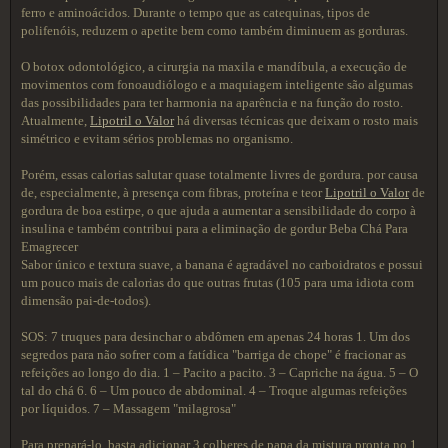
ferro e aminoácidos. Durante o tempo que as catequinas, tipos de
polifenóis, reduzem o apetite bem como também diminuem as gorduras.
O botox odontológico, a cirurgia na maxila e mandíbula, a execução de
movimentos com fonoaudiólogo e a maquiagem inteligente são algumas
das possibilidades para ter harmonia na aparência e na função do rosto.
Atualmente,
Lipotril o Valor
há diversas técnicas que deixam o rosto mais
simétrico e evitam sérios problemas no organismo.
Porém, essas calorias salutar quase totalmente livres de gordura. por causa
de, especialmente, à presença com fibras, proteína e teor
Lipotril o Valor
de
gordura de boa estirpe, o que ajuda a aumentar a sensibilidade do corpo à
insulina e também contribui para a eliminação de gordur Beba Chá Para
Emagrecer
Sabor único e textura suave, a banana é agradável no carboidratos e possui
um pouco mais de calorias do que outras frutas (105 para uma idiota com
dimensão pai-de-todos).
SOS: 7 truques para desinchar o abdômen em apenas 24 horas 1. Um dos
segredos para não sofrer com a fatídica "barriga de chope" é fracionar as
refeições ao longo do dia. 1 – Pacito a pacito. 3 – Capriche na água. 5 – O
tal do chá 6. 6 – Um pouco de abdominal. 4 – Troque algumas refeições
por líquidos. 7 – Massagem "milagrosa"
Para prepará-lo, basta adicionar 3 colheres de papa da mistura pronta no 1