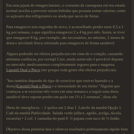
Em uma jejum de emagrecimento, o consumo de carraspana em teu estado
normal auxilia a prevenir outras bebidas que possam somar calorias, como
os açúcares dos refrigerantes ou ainda que sucos de frutas.
Para emagrecer sem engordar de novo, é aconselhado perder entre 0,5 a 1
kg por semana, o que significa emagrecer 2 a 4 kg por mês. Assim, se tiver
que emagrecer 8 kg, por exemplo, são necessários, no mínimo, 2 meses de
dieta e atividade física orientada para emagrecer de forma saudável.
Alguns podendo ser efeitos prejudiciais em cima de o coração, causando
arritmias cardíacas, por exempl Caio, ainda assim não é provável deparar
no mercado, medicamentos completamente seguros para o magreza,
Lipotril Qual o Preço
isto porque toda gente têm efeitos prejudiciais.
"Isto também depende do tipo de exercício que estiver fazendo e a
duraçã
Lipotril Qual o Preço
e a intensidade de seu treino "Alguém que
começou a se exercitar três vezes em uma semana e a seguir uma dieta
saudável deve esperar perder um quilo em 1½ a 2 semanas", disse ele.
Dieta de emergência: – 2 quilos em 2 dias 1. Lanche da manhã Opção 1.
Café da manhã Publicidade. Salada verde (alface, agrião, acelga, rúcula,
escarola) + 2 col. 1 castanha-do-pará 6. ½ papaia com suco de ½ limão.
Objetivo dessa primeira fase é oferecer resultados perfeitamente rápido bem