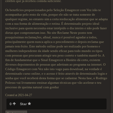
cérebro que já recebeu comida suficiente.
Os benefícios proporcionados pelo Seleção Emagrecer com Vez irão te
acompanhar pelo resto da vida, porque ele não se trata somente de
qualquer regime, no entanto sim a certa reeducação alimentar que se adapta
com a sua forma de alimentação e rotina. É determinado projeto ideal
inclusive para quem necessita estar intrépido o dia inteiro e não pode fazer
dietas que comprometam isso. No site Reclame Neste ponto tem
pouquíssimas reclamações, afinal, nunca é possível agradar a todos,
principalmente quem nunca aplica o procedimento e depois reclama que
jamais tem êxito. Este método online pode ser realizado por homens e
mulheres independente da idade sendo eficaz para todo mundo os tipos
com pessoas que procuram atingir seu peso correto e também mantê-lo. A
fim de fundamentar que o Sinal Emagrecer a Horário dá certo, existem
diversos depoimentos de pessoas que aderiram ao programa na internet. O
Código Emagrecer com Vez não isto vago para download, na verdade é
determinado curso online, e o acesso é feito através de determinado login e
senha que você receberá desta forma que se cadastrar. Nesta fase, o Rodrigo
Polesso vai livramento ensinar algumas técnicas que vão acelerar o teu
processo de queima natural com gordur
Created at 2021-04-27
0
Star