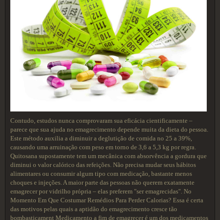
Contudo, estudos nunca comprovaram sua eficácia cientificamente –
parece que sua ajuda no emagrecimento depende muita da dieta do pessoa.
Este método auxilia a diminuir a deglutição de comida no 25 a 39%,
causando uma arruinação com peso em torno de 3,6 a 5,3 kg por regra.
Quitosana supostamente tem um mecânica com absorvência a gordura que
diminui o valor calórico das refeições. Não precisa mudar seus hábitos
alimentares ou consumir algum tipo com medicação, bastante menos
choques e injeções. A maior parte das pessoas não querem exatamente
emagrecer por vidrilho própria – elas preferem "ser emagrecidas". No
Momento Em Que Costumar Remédios Para Perder Calorias? Essa é certa
das motivos pelas quais a aptidão do emagrecimento cresce tão
bombasticament Medicamento a fim de emagrecer é um dos medicamentos