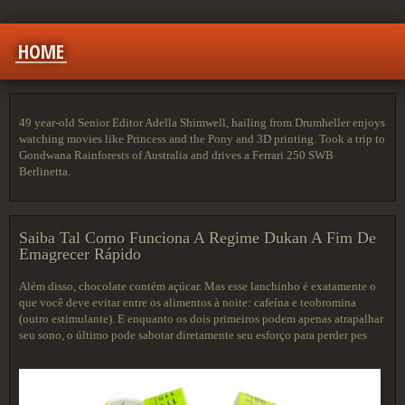
HOME
49 year-old Senior Editor Adella Shimwell, hailing from Drumheller enjoys
watching movies like Princess and the Pony and 3D printing. Took a trip to
Gondwana Rainforests of Australia and drives a Ferrari 250 SWB
Berlinetta.
Saiba Tal Como Funciona A Regime Dukan A Fim De
Emagrecer Rápido
Além disso, chocolate contém açúcar. Mas esse lanchinho é exatamente o
que você deve evitar entre os alimentos à noite: cafeína e teobromina
(outro estimulante). E enquanto os dois primeiros podem apenas atrapalhar
seu sono, o último pode sabotar diretamente seu esforço para perder pes