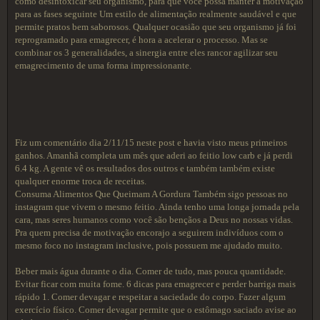
como desintoxicar seu organismo, para que você possa manter a motivação
para as fases seguinte Um estilo de alimentação realmente saudável e que
permite pratos bem saborosos. Qualquer ocasião que seu organismo já foi
reprogramado para emagrecer, é hora a acelerar o processo. Mas se
combinar os 3 generalidades, a sinergia entre eles rancor agilizar seu
emagrecimento de uma forma impressionante.
Fiz um comentário dia 2/11/15 neste post e havia visto meus primeiros
ganhos. Amanhã completa um mês que aderi ao feitio low carb e já perdi
6.4 kg. A gente vê os resultados dos outros e também também existe
qualquer enorme troca de receitas.
Consuma Alimentos Que Queimam A Gordura Também sigo pessoas no
instagram que vivem o mesmo feitio. Ainda tenho uma longa jornada pela
cara, mas seres humanos como você são bençãos a Deus no nossas vidas.
Pra quem precisa de motivação encorajo a seguirem indivíduos com o
mesmo foco no instagram inclusive, pois possuem me ajudado muito.
Beber mais água durante o dia. Comer de tudo, mas pouca quantidade.
Evitar ficar com muita fome. 6 dicas para emagrecer e perder barriga mais
rápido 1. Comer devagar e respeitar a saciedade do corpo. Fazer algum
exercício físico. Comer devagar permite que o estômago saciado avise ao