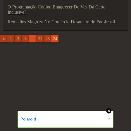
O Programação Código Emagrecer De Vez Dá Certo
Inclusive?
Remedios Magreza No Comércio Desamarrado Pau-brasil
«
1
2
3
...
22
23
24
»
Polaroid