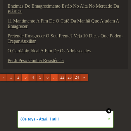
Enzimas Do Emagrecimento Estão No Alta No Mercado Da
Plástica
11 Mantimento ​​A Fim De O Café Da Manhã Que Ajudam A
Emagrecer
Pretende Emagrecer O Seu Frente? Veja 10 Dicas Que Podem
Trepar Auxiliar
O Cardápio Ideal A Fim De Os Adolescentes
Perdi Peso Ganhei Resistência
«
1
2
3
4
5
6
...
22
23
24
»
»
80s toys - Atari. I still