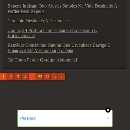
Experts Indicam Oito Ajustes Simples Na Vida Destinado A
Perder Peso Rápido
Cardápio Destinado A Emagrecer
Conheça 4 Postura Com Emagrecer Acelerado E
Eficientemente
Remédio Comezinho Natural Que Urucubaca Barriga E
Emagrece Até Mesmo 8kg No Data
Tal Como Perder Gordura Abdominal
1
2
3
4
...
22
23
24
»
»
Polaroid